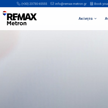
(+30) 23730 65555
info@remax-metron.gr
Book you
Ακίνητα
Α