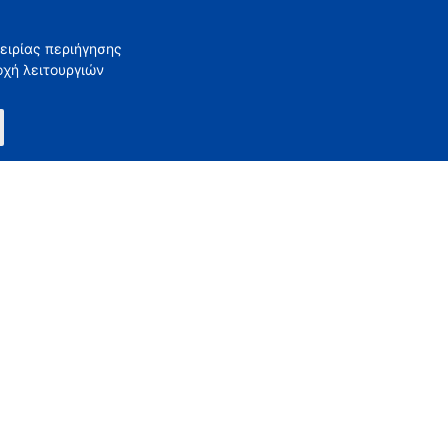
σω του Διαδικτύου ή μέθοδος ηλεκτρονικής αποθήκευσης
ν Προσωπικών σας Πληροφοριών, δεν μπορούμε να
ειρίας περιήγησης
οχή λειτουργιών
 μεταβολές των διατάξεων της στο μέλλον, οι οποίες θα
ιτική Απορρήτου ανά πάσα στιγμή και θα πρέπει να
οτε τροποποιήσεων στην Πολιτική Απορρήτου σε αυτή τη
ν τροποποιημένη Πολιτική Απορρήτου.