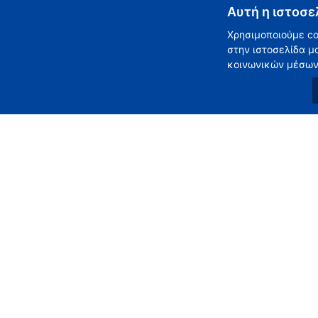
Ασφάλεια
Αυτή η ιστοσε
Η ασφάλεια των προσωπικών σας στοιχείων είναι σημαντ
δεν είναι 100% ασφαλής. Παρόλο που προσπαθούμε να χ
Χρησιμοποιούμε co
εγγυηθούμε την απόλυτη ασφάλεια.
στην ιστοσελίδα μ
κοινωνικών μέσων 
Αλλαγές στην παρούσα Πολιτική Απορρήτου
Αυτή η Πολιτική Προστασίας Προσωπικών Δεδομένων είναι
ισχύουν αμέσως μετά τη δημοσίευση σε αυτή τη σελίδα. 
ελέγχετε περιοδικά αυτή την Πολιτική Απορρήτου. Η συ
σελίδα θα συνιστά την αναγνώρισή σας των τροποποιήσε
Επικοινωνήστε μαζί μας
Αν έχετε οποιεσδήποτε ερωτήσεις σχετικά με αυτήν την